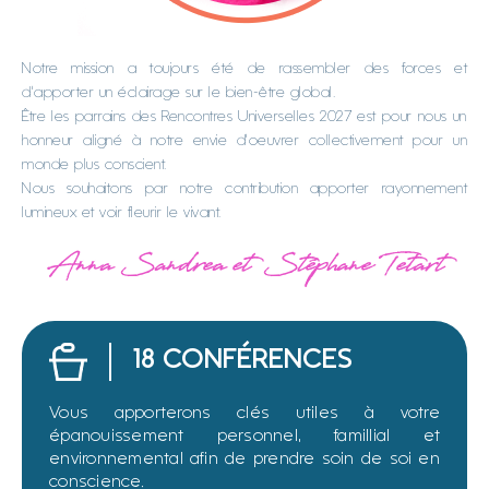
Notre mission a toujours été de rassembler des forces et
d’apporter un éclairage sur le bien-être global.
Être les parrains des Rencontres Universelles 2027 est pour nous un
honneur aligné à notre envie d’oeuvrer collectivement pour un
monde plus conscient.
Nous souhaitons par notre contribution apporter rayonnement
lumineux et voir fleurir le vivant.
Anna Sandrea et Stéphane Tetart
18 CONFÉRENCES
Vous apporterons clés utiles à votre
épanouissement personnel, famillial et
environnemental afin de prendre soin de soi en
conscience.